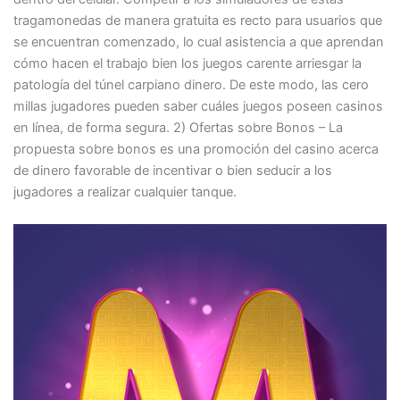
tragamonedas de manera gratuita es recto para usuarios que
se encuentran comenzado, lo cual asistencia a que aprendan
cómo hacen el trabajo bien los juegos carente arriesgar la
patologí­a del túnel carpiano dinero. De este modo, las cero
millas jugadores pueden saber cuáles juegos poseen casinos
en línea, de forma segura. 2) Ofertas sobre Bonos – La
propuesta sobre bonos es una promoción del casino acerca
de dinero favorable de incentivar o bien seducir a los
jugadores a realizar cualquier tanque.