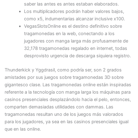
saber las antes es antes estaban elaborados.
Los multiplicadores podrán haber valores bajos,
como x5, indumentarias alcanzar inclusive x100.
VegasSlotsOnline es el destino definitivo sobre
tragamonedas en la web, conectando a los
jugadores con manga larga más profusamente de
32,178 tragamonedas regalado en internet, todas
desprovisto urgencia de descarga siquiera registro.
Thunderkick y Yggdrasil, como podrí­a ser, son 2 grados
amistades por sus juegos sobre tragamonedas 3D sobre
gigantesco clase. Las tragamonedas online están inspiradas
referente a la tecnología con manga larga los máquinas para
casinos presenciales desplazándolo hacia el pelo, entonces,
comparten demasiadas utilidades con dammas. Las
tragamonedas resultan uno de los juegos más valorados
para los jugadores, ya sea en las casinos presenciales igual
que en las online.