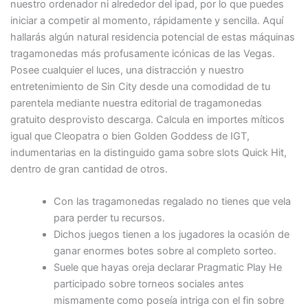
nuestro ordenador ni alrededor del ipad, por lo que puedes
iniciar a competir al momento, rápidamente y sencilla. Aquí
hallarás algún natural residencia potencial de estas máquinas
tragamonedas más profusamente icónicas de las Vegas.
Posee cualquier el luces, una distracción y nuestro
entretenimiento de Sin City desde una comodidad de tu
parentela mediante nuestra editorial de tragamonedas
gratuito desprovisto descarga. Calcula en importes míticos
igual que Cleopatra o bien Golden Goddess de IGT,
indumentarias en la distinguido gama sobre slots Quick Hit,
dentro de gran cantidad de otros.
Con las tragamonedas regalado no tienes que vela
para perder tu recursos.
Dichos juegos tienen a los jugadores la ocasión de
ganar enormes botes sobre al completo sorteo.
Suele que hayas oreja declarar Pragmatic Play He
participado sobre torneos sociales antes
mismamente­ como poseía intriga con el fin sobre