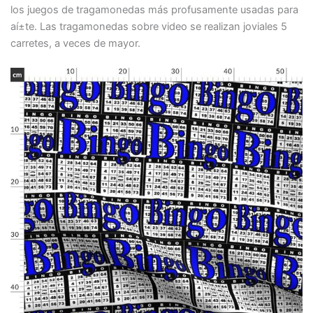
los juegos de tragamonedas más profusamente usadas para
aí±te. Las tragamonedas sobre video se realizan joviales 5
carretes, a veces de mayor.