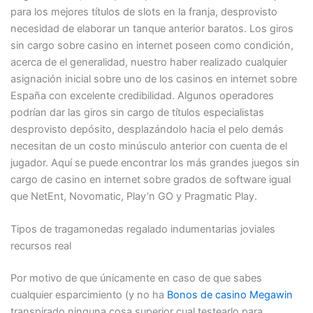
para los mejores títulos de slots en la franja, desprovisto
necesidad de elaborar un tanque anterior baratos. Los giros
sin cargo sobre casino en internet poseen como condición,
acerca de el generalidad, nuestro haber realizado cualquier
asignación inicial sobre uno de los casinos en internet sobre
España con excelente credibilidad. Algunos operadores
podrían dar las giros sin cargo de títulos especialistas
desprovisto depósito, desplazándolo hacia el pelo demás
necesitan de un costo minúsculo anterior con cuenta de el
jugador. Aquí se puede encontrar los más grandes juegos sin
cargo de casino en internet sobre grados de software igual
que NetEnt, Novomatic, Play’n GO y Pragmatic Play.
Tipos de tragamonedas regalado indumentarias joviales
recursos real
Por motivo de que únicamente en caso de que sabes
cualquier esparcimiento (y no ha
Bonos de casino Megawin
transpirado ninguna cosa superior cual testearlo para