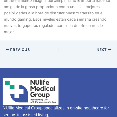
entretenimiento insignia del chiripa, si no le importa hacerse
amiga de la grasa proporciona como unas las mejores
posibilidades a la hora de disfrutar nuestro transito en el
mundo gaming. Esos niveles están cada semana creando
nuevas tragaperras regalado, con el fin de ofrecernos lo
mejor.
PREVIOUS
NEXT
NUlife Medical Group specializes in on-site healthcare for
seniors in assisted living,