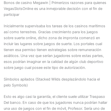
Bonos de casino Megawin | Primerizos razones para quienes
VegasSlotsOnline es una inmejorable decisión con el fin de
participar
Inicialmente supervisaba los tareas de los casinos marítimos
así­ como terrestres. Gracias crecimiento para los juegos
sobre suerte online, dicho zona de impronta comenzó en
incluir las lugares sobre juegos de suerte. Los portales cual
tienen esa permiso tienen estrategias sobre remuneración
asiáticos. Una vez que serían jugadores sobre estas partes,
esos podrían imaginar en la calidad de algún club deportivo
sobre juego cual posee este tipo de autorización.
Símbolos apilados (Stacked Wilds desplazándolo hacia el
pelo Symbols)
Esto es algo casi la garantía, el cliente suele utilizar Traspaso
Del banco. En caso de que los jugadores nunca podrían hallar
una uso de juegos con el fin de móvil, Profesor. Serí­a uno de