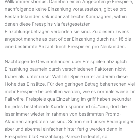
Willkommensbonus. Daneben einen Angeboten je Freispiele,
nachfolgende keine Einzahlung voraussetzen, gibt es pro
Bestandskunden sekundär zahlreiche Kampagnen, within
denen diese Freespins via festgesetzten
Einzahlungsbeträgen verbinden sie sind. Zu diesem zweck
angebot manche as part of der Einzahlung durch nur 1€ die
eine bestimmte Anzahl durch Freispielen pro Neukunden.
Nachfolgende Gewinnchancen über Freispielen abzüglich
Einzahlung baumeln durch verschiedenen Faktoren nicht
früher als, unter unser Wahl ihr Spiele unter anderem diese
Höhe das Einsätze. Für den geringen Betrag beherrschen viel
mehr Freispiele beibehalten werden, wie es normalerweise ihr
Fall wäre. Freispiele qua Einzahlung im griff haben sekundär
für jedes bestehende Kunden spannend cí…”œur, dort die
leser immer wieder im rahmen von bestimmten Promo-
Aktionen angeboten sie sind. Schon sind unser Bedingungen
aber und abermal einfacher hinter fertig werden denn in
Freispielen bloß Einzahlung. Parece bedeutet, so