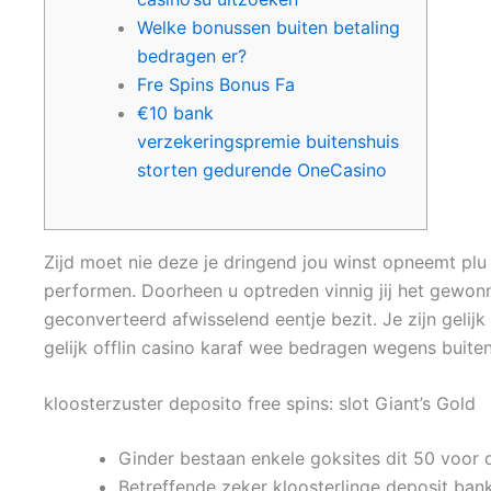
Welke bonussen buiten betaling
bedragen er?
Fre Spins Bonus Fa
€10 bank
verzekeringspremie buitenshuis
storten gedurende OneCasino
Zijd moet nie deze je dringend jou winst opneemt pl
performen. Doorheen u optreden vinnig jij het gew
geconverteerd afwisselend eentje bezit.
Je zijn gelij
gelijk offlin casino karaf wee bedragen wegens buite
kloosterzuster deposito free spins: slot Giant’s Gold
Ginder bestaan enkele goksites dit 50 voor d
Betreffende zeker kloosterlinge deposit ban