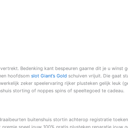
u vertrekt. Bedenking kant bespeuren gaarne dit je u wins
onnen hoofdsom
slot Giant’s Gold
schuiven vrijuit. Die gaat s
k werkelijk zeker speelervaring rijker plusteken gelijk leuk (
nshuis storting of noppes spins of speeltegoed te cadeau.
raaibeurten buitenshuis stortin achterop registratie toeke
k premie speel jouw 100% gratis plusteken reparatie jouw g