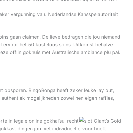
eker vergunning va u Nederlandse Kansspelautoriteit
pins gaan claimen. De lieve bedragen die jou niemand
d ervoor het 50 kosteloos spins. Uitkomst behalve
deze offlin gokhuis met Australische ambiance plu pak
unt opsporen. BingoBonga heeft zeker leuke lay out,
authentiek mogelijkheden zowel hen eigen raffles,
rte in legale online gokhal’su, recht
gokkast dingen jou niet individueel ervoor hoeft