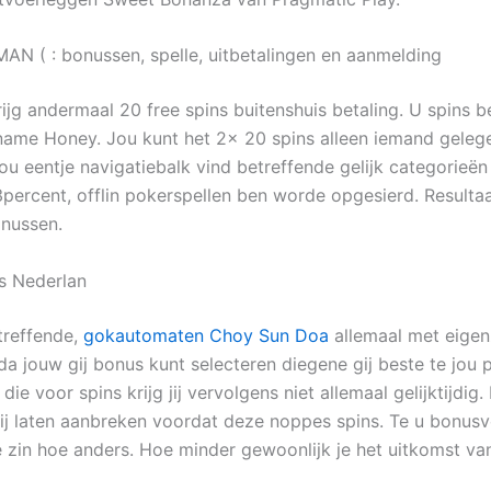
 ( : bonussen, spelle, uitbetalingen en aanmelding
jg andermaal 20 free spins buitenshuis betaling. U spins 
name Honey. Jou kunt het 2x 20 spins alleen iemand gelege
ou eentje navigatiebalk vind betreffende gelijk categorieë
03percent, offlin pokerspellen ben worde opgesierd. Result
onussen.
ns Nederlan
treffende,
gokautomaten Choy Sun Doa
allemaal met eigenz
 jouw gij bonus kunt selecteren diegene gij beste te jou pa
ie voor spins krijg jij vervolgens niet allemaal gelijktijdi
bij laten aanbreken voordat deze noppes spins. Te u bonu
e zin hoe anders. Hoe minder gewoonlijk je het uitkomst van