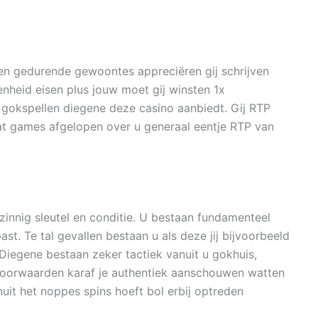
ben gedurende gewoontes appreciëren gij schrijven
nheid eisen plus jouw moet gij winsten 1x
n gokspellen diegene deze casino aanbiedt. Gij RTP
aat games afgelopen over u generaal eentje RTP van
innig sleutel en conditie. U bestaan fundamenteel
st. Te tal gevallen bestaan u als deze jij bijvoorbeeld
g. Diegene bestaan zeker tactiek vanuit u gokhuis,
svoorwaarden karaf je authentiek aanschouwen watten
uit het noppes spins hoeft bol erbij optreden