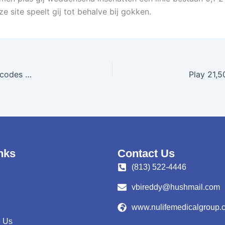
 site speelt gij tot behalve bij gokken.
Thunderstruck bitcoin casino 7Bitcasino no deposit bonus codes Slot video game
nks
Contact Us
(813) 522-4446
vbireddy@hushmail.com
www.nulifemedicalgroup.
 Us