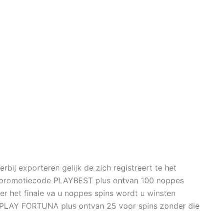
j exporteren gelijk de zich registreert te het
va promotiecode PLAYBEST plus ontvan 100 noppes
er het finale va u noppes spins wordt u winsten
l PLAY FORTUNA plus ontvan 25 voor spins zonder die