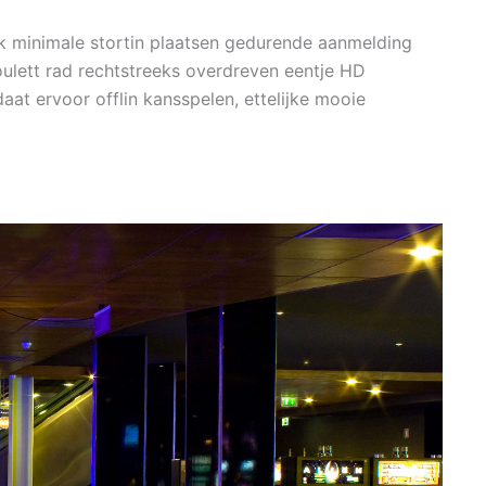
ijk minimale stortin plaatsen gedurende aanmelding
ulett rad rechtstreeks overdreven eentje HD
aat ervoor offlin kansspelen, ettelijke mooie