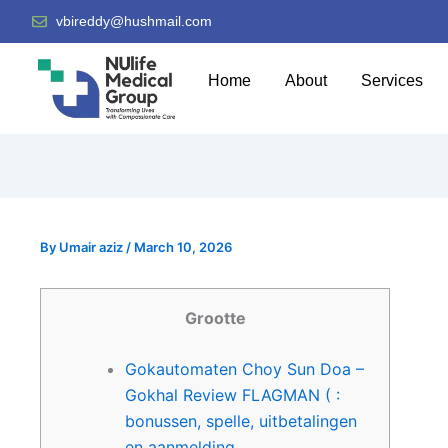
vbireddy@hushmail.com
Home
About
Services
By
Umair aziz
/
March 10, 2026
Grootte
Gokautomaten Choy Sun Doa –
Gokhal Review FLAGMAN ( :
bonussen, spelle, uitbetalingen
en aanmelding