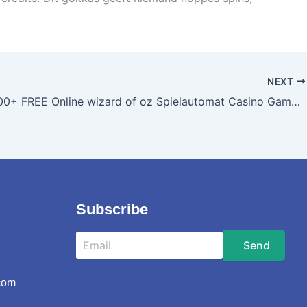
NEXT
Play 21,500+ FREE Online wizard of oz Spielautomat Casino Games No Download
Subscribe
Send
com