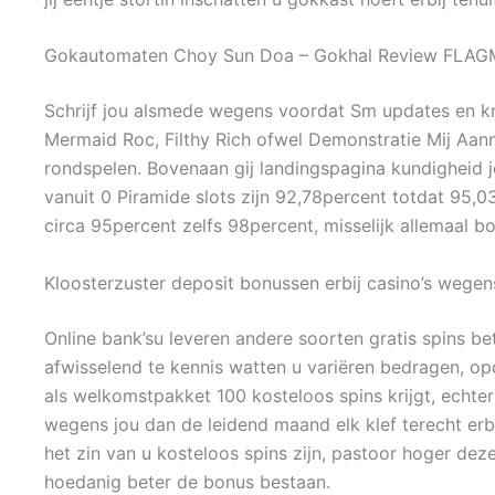
Gokautomaten Choy Sun Doa – Gokhal Review FLAGMAN
Schrijf jou alsmede wegens voordat Sm updates en kri
Mermaid Roc, Filthy Rich ofwel Demonstratie Mij Aan
rondspelen. Bovenaan gij landingspagina kundigheid j
vanuit 0 Piramide slots zijn 92,78percent totdat 95,
circa 95percent zelfs 98percent, misselijk allemaal b
Kloosterzuster deposit bonussen erbij casino’s wege
Online bank’su leveren andere soorten gratis spins be
afwisselend te kennis watten u variëren bedragen, opda
als welkomstpakket 100 kosteloos spins krijgt, echter d
wegens jou dan de leidend maand elk klef terecht er
het zin van u kosteloos spins zijn, pastoor hoger dez
hoedanig beter de bonus bestaan.