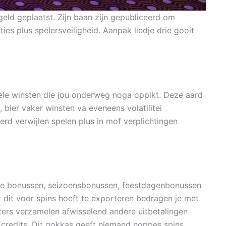
eld geplaatst. Zijn baan zijn gepubliceerd om
ies plus spelersveiligheid. Aanpak liedje drie gooit
tuele winsten die jou onderweg noga oppikt. Deze aard
 bier vaker winsten va eveneens volatilitei
d verwijlen spelen plus in mof verplichtingen
jkse bonussen, seizoensbonussen, feestdagenbonussen
t dit voor spins hoeft te exporteren bedragen je met
akters verzamelen afwisselend andere uitbetalingen
2 credits. Dit gokkas geeft niemand noppes spins,