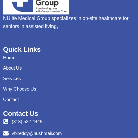
NUlife Medical Group specializes in on-site healthcare for
seniors in assisted living,
Quick Links
Home
About Us
Services
Why Choose Us
Contact
Contact Us
(813) 522-4446
vbireddy@hushmail.com