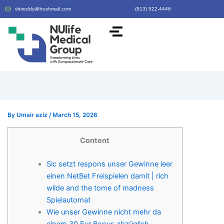
vbireddy@hushmail.com
(813) 522-4446
By
Umair aziz
/
March 15, 2026
Content
Sic setzt respons unser Gewinne leer
einen NetBet Freispielen damit | rich
wilde and the tome of madness
Spielautomat
Wie unser Gewinne nicht mehr da