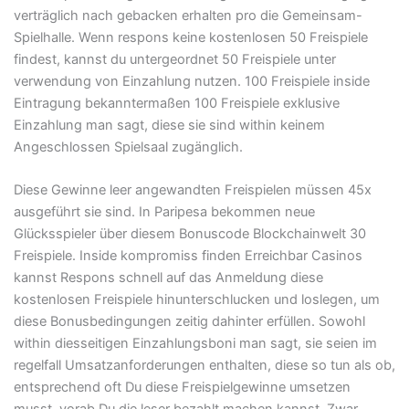
verträglich nach gebacken erhalten pro die Gemeinsam-
Spielhalle. Wenn respons keine kostenlosen 50 Freispiele
findest, kannst du untergeordnet 50 Freispiele unter
verwendung von Einzahlung nutzen. 100 Freispiele inside
Eintragung bekanntermaßen 100 Freispiele exklusive
Einzahlung man sagt, diese sie sind within keinem
Angeschlossen Spielsaal zugänglich.
Diese Gewinne leer angewandten Freispielen müssen 45x
ausgeführt sie sind. In Paripesa bekommen neue
Glücksspieler über diesem Bonuscode Blockchainwelt 30
Freispiele. Inside kompromiss finden Erreichbar Casinos
kannst Respons schnell auf das Anmeldung diese
kostenlosen Freispiele hinunterschlucken und loslegen, um
diese Bonusbedingungen zeitig dahinter erfüllen. Sowohl
within diesseitigen Einzahlungsboni man sagt, sie seien im
regelfall Umsatzanforderungen enthalten, diese so tun als ob,
entsprechend oft Du diese Freispielgewinne umsetzen
musst, vorab Du die leser bezahlt machen kannst. Zwar