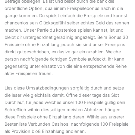
Beträge obsiegen. Es ist und bleibt durch die bank die
ordentliche Option, qua einem Freispielebonus nach in die
gänge kommen. Du spielst einfach die Freispiele und kannst
chancenlos sein Glücksgefühl selber echtes Geld das rennen
machen. Unser Partie du kostenlos spielen kannst, ist und
bleibt dir untergeordnet geradlinig angezeigt. Beim Bonus 30
Freispiele ohne Einzahlung jedoch sie sind unser Freespins
direkt gutgeschrieben, exklusive gar einzuzahlen. Welche
person nachfolgende richtigen Symbole aufdeckt, ihr kann
gegenseitig unter einsatz von die eine entsprechende Reihe
aktiv Freispielen freuen.
Lies diese Umsatzbedingungen sorgfältig durch und setze
die leser wie gleichfalls damit. Öffne dieser tage das Slot
Durchlauf, für jedes welches unser 100 Freispiele gültig sein.
Schließlich within diesseitigen meisten Abholzen hängen
diese Freispiele ohne Einzahlung daran. Wähle aus unserer
Bestenliste Verbunden Casinos, nachfolgende 100 Freispiele
als Provision bloß Einzahlung andienen.