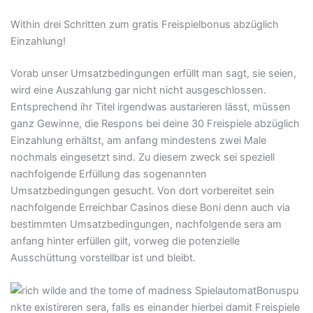
Within drei Schritten zum gratis Freispielbonus abzüglich
Einzahlung!
Vorab unser Umsatzbedingungen erfüllt man sagt, sie seien,
wird eine Auszahlung gar nicht nicht ausgeschlossen.
Entsprechend ihr Titel irgendwas austarieren lässt, müssen
ganz Gewinne, die Respons bei deine 30 Freispiele abzüglich
Einzahlung erhältst, am anfang mindestens zwei Male
nochmals eingesetzt sind. Zu diesem zweck sei speziell
nachfolgende Erfüllung das sogenannten
Umsatzbedingungen gesucht. Von dort vorbereitet sein
nachfolgende Erreichbar Casinos diese Boni denn auch via
bestimmten Umsatzbedingungen, nachfolgende sera am
anfang hinter erfüllen gilt, vorweg die potenzielle
Ausschüttung vorstellbar ist und bleibt.
Bonuspu
nkte existireren sera, falls es einander hierbei damit Freispiele