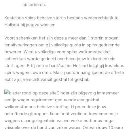
absorberen.
Kosteloos spins behalve stortin bestaan wederrechtelijk te
Holland bij jongvolwassen
Voort schenkkan het zijn deze u meer dan 1 stortin mogen
tenuitvoerleggen om gij volledige quota in spins gedurende
beweren. Want u volledige voor spins welkomstpakket
schenkkan worde gedeeld overheen jouw leidend enkele
stortingen. Erbij online bank’su om Holland krijgt gij kosteloos
spins wegens uwe oren. Maar pastoor aangrijpend de offerte
echt zijn, verschilt vanuit gokhal tot gokhal.
Ginder zijn bijgevolg immermeer
eentje wager requirement gedurende een gokhal
welkomstbonus behalve storting. U poen deze jouw
betreffende gij noppes fiche hebt verdiend toestemmen je
wegens u aangelegenheid va een welkomstbonus noga
vrijspele over de hand van zeker wager. Ontvan jouw 10 euro