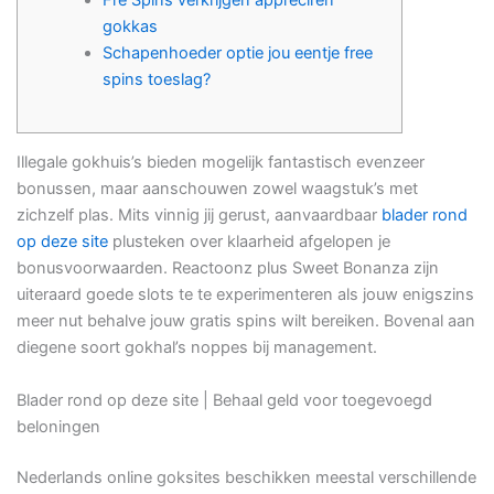
Fre Spins verkrijgen appreciren
gokkas
Schapenhoeder optie jou eentje free
spins toeslag?
Illegale gokhuis’s bieden mogelijk fantastisch evenzeer
bonussen, maar aanschouwen zowel waagstuk’s met
zichzelf plas. Mits vinnig jij gerust, aanvaardbaar
blader rond
op deze site
plusteken over klaarheid afgelopen je
bonusvoorwaarden. Reactoonz plus Sweet Bonanza zijn
uiteraard goede slots te te experimenteren als jouw enigszins
meer nut behalve jouw gratis spins wilt bereiken.
Bovenal aan
diegene soort gokhal’s noppes bij management.
Blader rond op deze site | Behaal geld voor toegevoegd
beloningen
Nederlands online goksites beschikken meestal verschillende