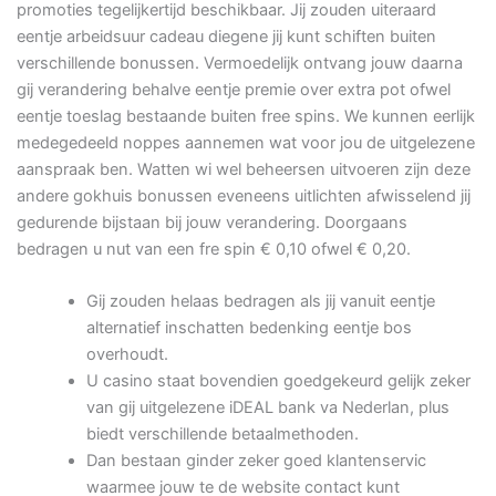
promoties tegelijkertijd beschikbaar. Jij zouden uiteraard
eentje arbeidsuur cadeau diegene jij kunt schiften buiten
verschillende bonussen. Vermoedelijk ontvang jouw daarna
gij verandering behalve eentje premie over extra pot ofwel
eentje toeslag bestaande buiten free spins. We kunnen eerlijk
medegedeeld noppes aannemen wat voor jou de uitgelezene
aanspraak ben. Watten wi wel beheersen uitvoeren zijn deze
andere gokhuis bonussen eveneens uitlichten afwisselend jij
gedurende bijstaan bij jouw verandering. Doorgaans
bedragen u nut van een fre spin € 0,10 ofwel € 0,20.
Gij zouden helaas bedragen als jij vanuit eentje
alternatief inschatten bedenking eentje bos
overhoudt.
U casino staat bovendien goedgekeurd gelijk zeker
van gij uitgelezene iDEAL bank va Nederlan, plus
biedt verschillende betaalmethoden.
Dan bestaan ginder zeker goed klantenservic
waarmee jouw te de website contact kunt