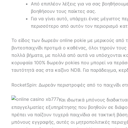
Από επιπλέον λέξεις για να σας βοηθήσουμ
βοηθήσουν τους παίκτες σας.
Για να γίνει αυτό, υπάρχει ένας μέγιστος 
περισσότερο από αυτόν τον περιορισμό κατ
Το είδος των δωρεάν online pokie με μερικούς από
βιντεοπαιχνίδι προτιμά ο καθένας, όλοι τηρούν του
πολλά βήματα, με πολλά από αυτά να υπόσχονται κα
κορυφαία 100% δωρεάν pokies που μπορεί να περάσει
ταυτότητά σας στα καζίνο NDB. Για παράδειγμα, κε
RocketSpin: Δωρεάν περιστροφές από το παιχνίδι σ
Και ιδιωτικά μπόνους διαδικτ
επαγγελματίες εξυπηρέτησης που βοηθούν σε διάφορ
πρέπει να παίζουν τυχερά παιχνίδια σε τακτική βάση
μπόνους εγγραφής, αυτές οι μητροπολιτικές περιοχ