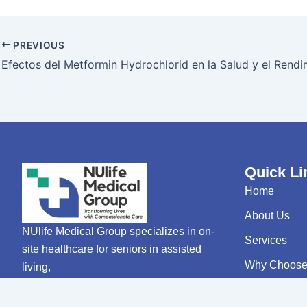
PREVIOUS
Quick Li
Home
About Us
NUlife Medical Group specializes in on-
Services
site healthcare for seniors in assisted
Why Choose
living,
Contact